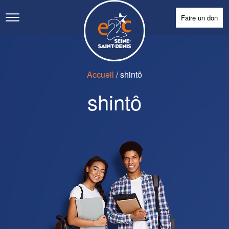
Faire un don
Accueil
/
shintô
shintô