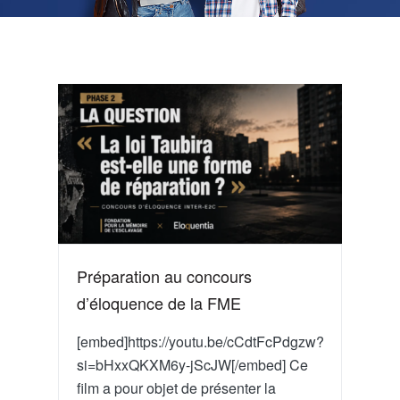
Préparation au concours
d’éloquence de la FME
[embed]https://youtu.be/cCdtFcPdgzw?
si=bHxxQKXM6y-jScJW[/embed] Ce
film a pour objet de présenter la