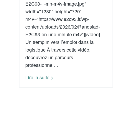
E2C93-1-mn-m4v-image.jpg"
width="1280" height="720"
m4v="https://www.e2c93.fr/wp-
content/uploads/2026/02/Randstad-
E2C93-en-une-minute.m4v"][/video]
Un tremplin vers l’emploi dans la
logistique À travers cette vidéo,
découvrez un parcours
professionnel…
Lire la suite >