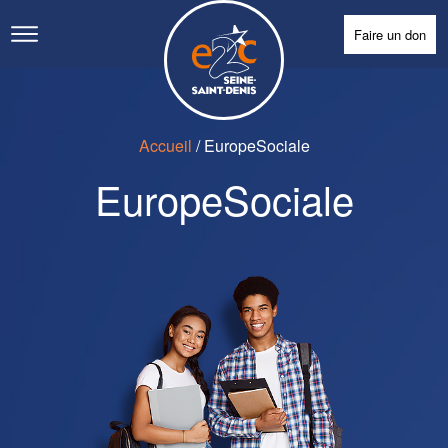
Faire un don
Accueil
/
EuropeSociale
EuropeSociale