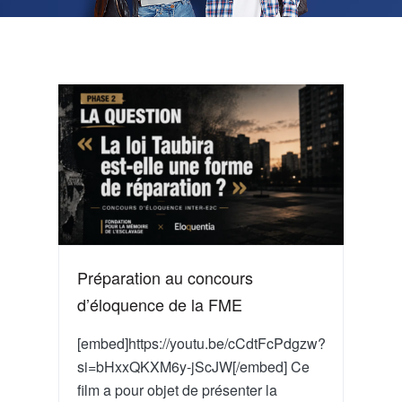
Préparation au concours
d’éloquence de la FME
[embed]https://youtu.be/cCdtFcPdgzw?
si=bHxxQKXM6y-jScJW[/embed] Ce
film a pour objet de présenter la