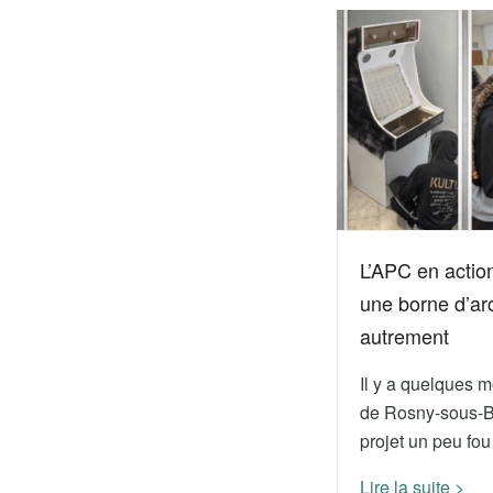
L’APC en action
une borne d’ar
autrement
Il y a quelques mo
de Rosny-sous-B
projet un peu fo
Lire la suite >