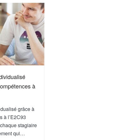
ividualisé
 compétences à
dualisé grâce à
s à l’E2C93
chaque stagiaire
ement qui…