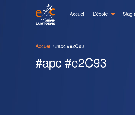
Accueil
L’école
Stagi
Accueil
/
#apc #e2C93
#apc #e2C93