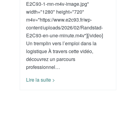
E2C93-1-mn-m4v-image.jpg"
width="1280" height="720"
m4v="https://www.e2c93.fr/wp-
content/uploads/2026/02/Randstad-
E2C93-en-une-minute.m4v"][/video]
Un tremplin vers l’emploi dans la
logistique À travers cette vidéo,
découvrez un parcours
professionnel…
Lire la suite >